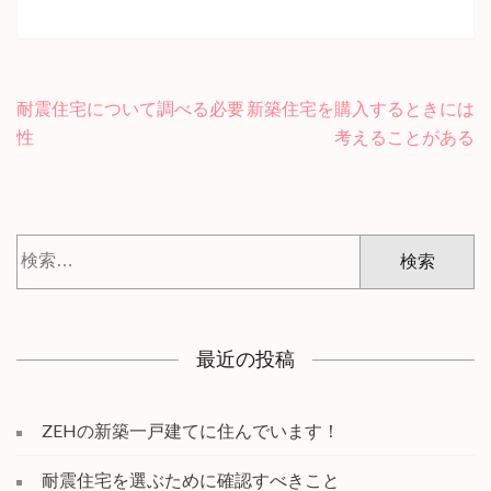
耐震住宅について調べる必要
新築住宅を購入するときには
投
性
考えることがある
稿
ナ
ビ
ゲ
検
ー
索:
シ
ョ
ン
最近の投稿
ZEHの新築一戸建てに住んでいます！
耐震住宅を選ぶために確認すべきこと