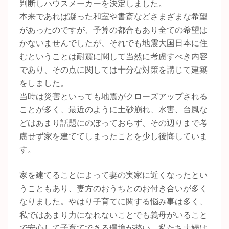
判断しハウスメーカーを決定しました。
本来であれば凝った和室や書斎などさまざまな希望
があったのですが、予算の都合もあり全ての希望は
かないませんでしたが、それでも地震大国日本に住
むということは耐震に関して当然に考慮すべき内容
であり、その点に関しては十分な対策を講じて建築
をしました。
当時は災害といっても地震がクローズアップされる
ことが多く、最近のように土砂崩れ、水害、台風な
どはあまり話題にのぼっておらず、その辺りまで考
慮せず家を建ててしまったことを少し後悔していま
す。
家を建てることによって妻の実家に近くなったとい
うこともあり、妻方のおうちとのお付き合いが多く
なりました。やはり子育てに関する悩み事は多く、
私ではあまり力になれないことでも義母がいること
で安心して子育てできる環境が整い、私たち夫婦は