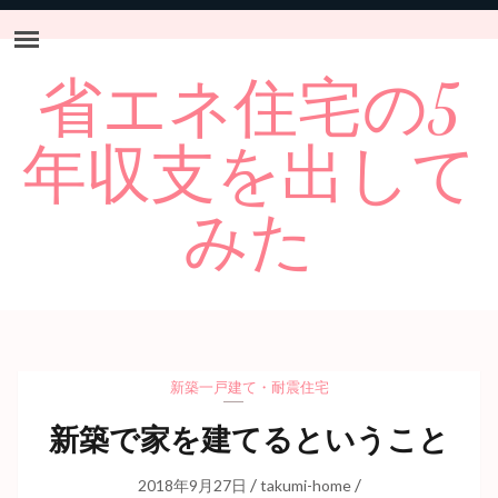
省エネ住宅の5
年収支を出して
みた
新築一戸建て
・
耐震住宅
新築で家を建てるということ
/
/
2018年9月27日
takumi-home