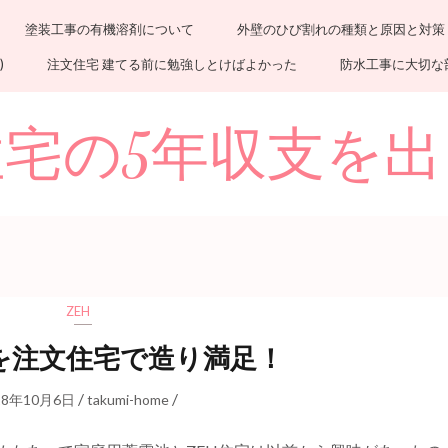
塗装工事の有機溶剤について
外壁のひび割れの種類と原因と対策
)
注文住宅 建てる前に勉強しとけばよかった
防水工事に大切な
宅の5年収支を
ZEH
宅を注文住宅で造り満足！
/
/
18年10月6日
takumi-home