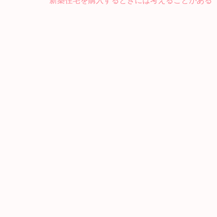
投
稿
ナ
ビ
ゲ
ー
シ
ョ
ン