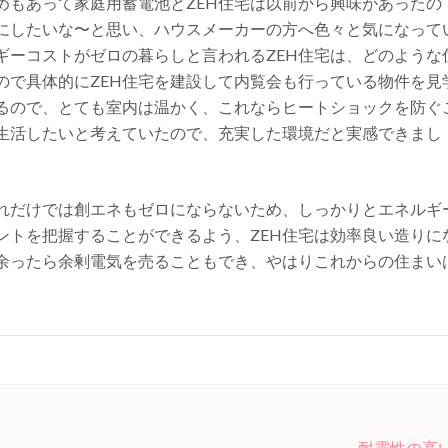
めもあって家庭用蓄電池とZEH住宅は以前から興味があったの
宅にしたいな〜と思い、ハウスメーカーの方へ色々と気になって
ギーコストがゼロの暮らしと言われるZEH住宅は、どのような
ので具体的にZEH住宅を建設して内覧会も行っている物件を見
るので、とても室内は温かく、これならヒートショックを防ぐ
生活したいと考えていたので、充実した環境だと実感できまし
れだけでは創エネもゼロにならないため、しっかりとエネルギ
ントを把握することができるよう、ZEH住宅は効率良い造りに
余ったら余剰電気を売ることもでき、やはりこれからの住まい
耐震性の高