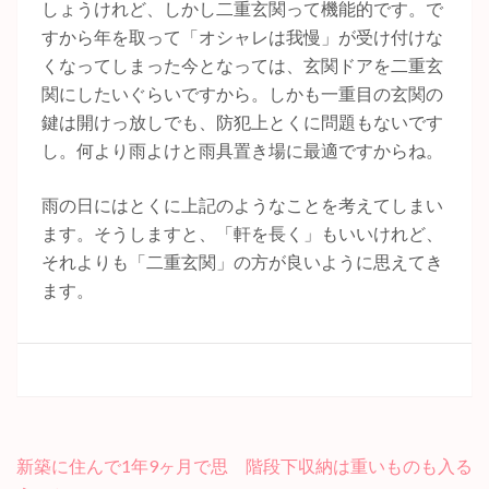
しょうけれど、しかし二重玄関って機能的です。で
すから年を取って「オシャレは我慢」が受け付けな
くなってしまった今となっては、玄関ドアを二重玄
関にしたいぐらいですから。しかも一重目の玄関の
鍵は開けっ放しでも、防犯上とくに問題もないです
し。何より雨よけと雨具置き場に最適ですからね。
雨の日にはとくに上記のようなことを考えてしまい
ます。そうしますと、「軒を長く」もいいけれど、
それよりも「二重玄関」の方が良いように思えてき
ます。
新築に住んで1年9ヶ月で思
階段下収納は重いものも入る
投