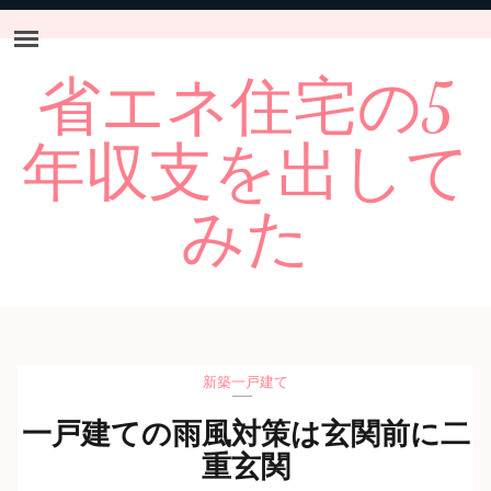
省エネ住宅の5
年収支を出して
みた
新築一戸建て
一戸建ての雨風対策は玄関前に二
重玄関